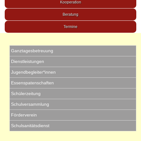
Kooperation
Beratung
Termine
Ganztagesbetreuung
Dienstleistungen
Jugendbegleiter*innen
Essenspatenschaften
Schülerzeitung
Schulversammlung
Förderverein
Schulsanitätsdienst